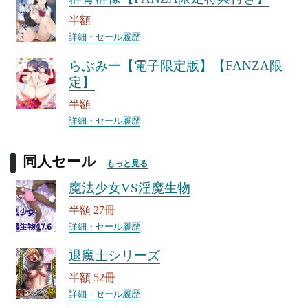
半額
詳細・セール履歴
らぶみー【電子限定版】【FANZA限
定】
半額
詳細・セール履歴
同人セール
もっと見る
魔法少女VS淫魔生物
半額 27冊
詳細・セール履歴
退魔士シリーズ
半額 52冊
詳細・セール履歴