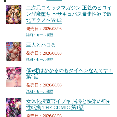
二次元コミックマガジン 正義のヒロイ
ン淫魔堕ち 〜サキュバス暴走性欲で敗
北アクメ〜Vol.2
発売日：2026/08/08
詳細・セール履歴
亜人とパコる
発売日：2026/08/08
詳細・セール履歴
催●術はかかるのもタイヘンなんです！
第2話
発売日：2026/08/08
詳細・セール履歴
女体化捜査官イブキ 屈辱と快楽の強●
性転換 THE COMIC 第1話
発売日：2026/08/08